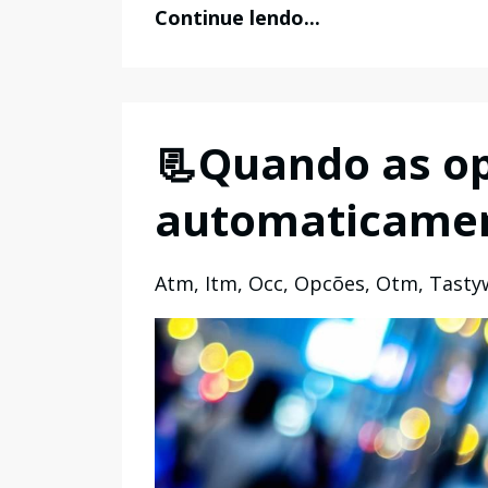
Continue lendo...
📃Quando as o
automaticamen
Atm
Itm
Occ
Opcões
Otm
Tasty