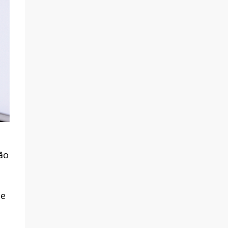
ão
de